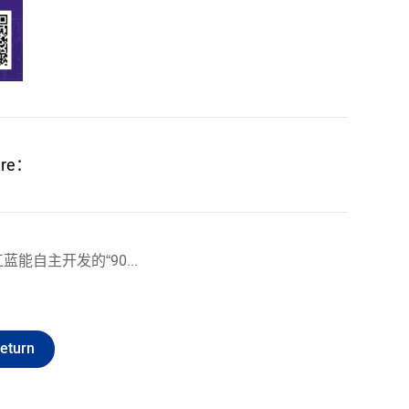
are：
Prev：赶超国际先进水平 推动氢能科技创新 —— 浙江蓝能自主开发的“90MPa储氢瓶式容器”通过鉴定
eturn