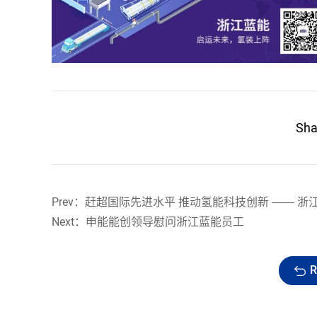
Sh
Next：申能能创领导慰问浙江蓝能员工
R