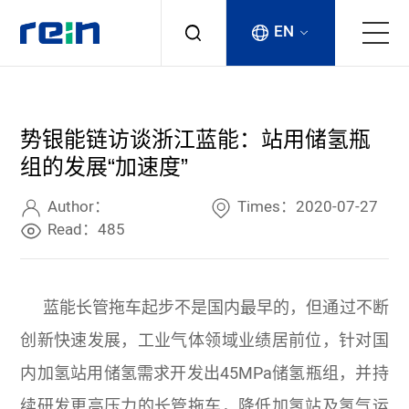
EN
About
势银能链访谈浙江蓝能：站用储氢瓶
Products
组的发展“加速度”
Services
Author：
Times：2020-07-27
Read：485
Cases
蓝能长管拖车起步不是国内最早的，但通过不断
News & Events
创新快速发展，工业气体领域业绩居前位，针对国
Contact
内加氢站用储氢需求开发出45MPa储氢瓶组，并持
续研发更高压力的长管拖车，降低加氢站及氢气运