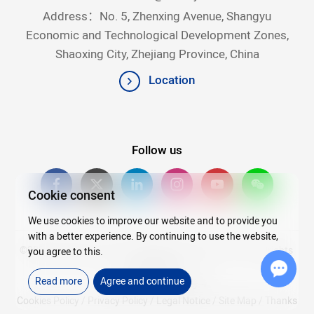
Address：No. 5, Zhenxing Avenue, Shangyu
Economic and Technological Development Zones,
Shaoxing City, Zhejiang Province, China
Location
Follow us
Cookie consent
We use cookies to improve our website and to provide you
with a better experience. By continuing to use the website,
©2026Copyright © 2025 Zhejiang Rein Hytec Co., Ltd. All rights
you agree to this.
reserved.
Read more
Agree and continue
浙ICP备20007720号-4
Chat w
Cookies Policy
/
Privacy Policy
/
Legal Notice
/
Site Map
/
Thanks