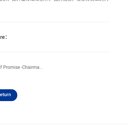
are：
Prev：Fifteen Years of Dedication Shaping a Future of Promise -Chairman's Address
eturn