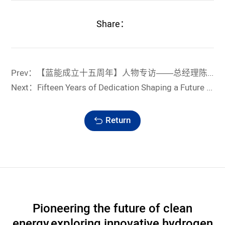
Share：
Prev：【蓝能成立十五周年】人物专访——总经理陈凡
Next：Fifteen Years of Dedication Shaping a Future of Promise -Chairman's Address
Return
Pioneering the future of clean
energy,
exploring innovative hydrogen