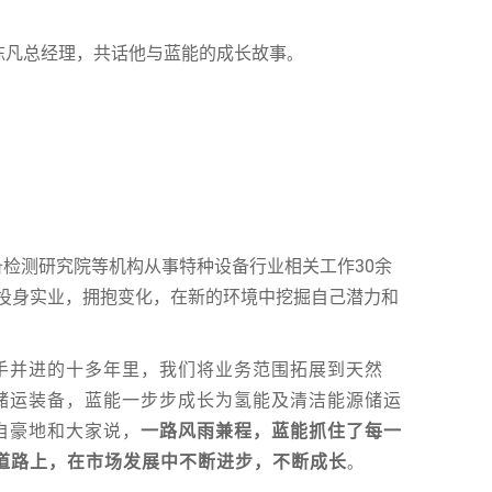
陈凡总经理，共话他与蓝能的成长故事
。
检测研究院等机构从事特种设备行业相关工作30余
，投身实业，拥抱变化，在新的环境中挖掘自己潜力和
手并进的十多年里，我们
将业务范围拓展到天然
储运装备，蓝能一步步成长为氢能及清洁能源储运
自豪地和大家说，
一路风雨兼程，蓝能抓住了每一
的道路上，在市场发展中不断进步，不断成长
。