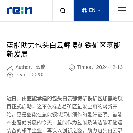
EN
About
蓝能助力包头白云鄂博矿铁矿区氢能
Products
新发展
Services
Author：蓝能
Times：2024-12-13
Read：2290
Cases
近日，由蓝能承建的包头白云鄂博矿铁矿区加氢站项
News & Events
目正式启动
，这不仅标志着矿区氢能应用的崭新开
始，更是蓝能在氢能领域深耕细作的最好证明。氢能
Contact
产业蓬勃发展的今天，蓝能作为氢能及清洁能源储运
装备的领军企业，再次以创新之姿，助力包头
白云鄂