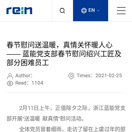
EN
About
春节慰问送温暖，真情关怀暖人心
Products
—— 蓝能党支部春节慰问绍兴工匠及
部分困难员工
Services
Author：
Times：2021-02-25
Cases
Read：1104
News & Events
2
月
11
日上午，正值除夕之际，浙江蓝能党支
Contact
部开展“送温暖 献真情”慰问活动。
全体党员冒着细雨，走访了留在上虞过年的部