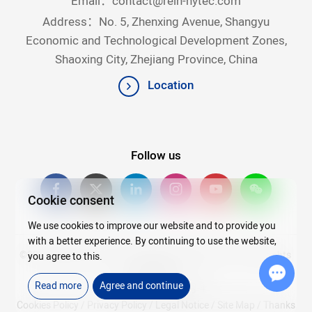
Email：
contact@rein-hytec.com
Address：No. 5, Zhenxing Avenue, Shangyu
Economic and Technological Development Zones,
Shaoxing City, Zhejiang Province, China
Location
Follow us
Cookie consent
We use cookies to improve our website and to provide you
with a better experience. By continuing to use the website,
©2026Copyright © 2025 Zhejiang Rein Hytec Co., Ltd. All rights
you agree to this.
reserved.
Read more
Agree and continue
浙ICP备20007720号-4
Chat w
Cookies Policy
/
Privacy Policy
/
Legal Notice
/
Site Map
/
Thanks