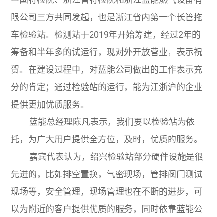
中国特检院、浙江省特检院和浙江蓝能燃气设备有
限公司三方共同发起，也是浙江省内第一个长管拖
车检验站。检测站于2019年开始筹建，经过2年的
筹备和半年多的试运行，现对外开放营业，表示祝
贺。在建设过程中，对蓝能公司做出的工作表示充
分的肯定；通过检验站的运行，能为江浙沪的企业
提供更加优质服务。
蓝能总经理陈凡表示，我们要以检验站为依
托，为广大用户提供全方位，及时，优质的服务。
嘉宾代表认为，绍兴检验站部分硬件设施是很
先进的，比如排空置换，气密现场，管排阀门测试
现场等，安全管理，现场管理也在不断的进步，可
以为附近的客户提供优质的服务，同时依靠蓝能公