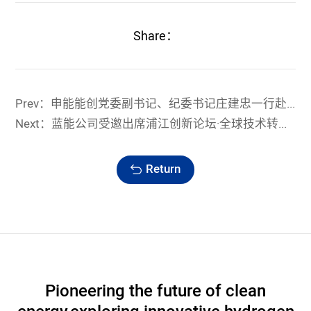
Share：
Prev：申能能创党委副书记、纪委书记庄建忠一行赴蓝能公司检查指导工作
Next：蓝能公司受邀出席浦江创新论坛·全球技术转移大会氢能峰会，共叙氢能产业化发展之路
Return
Pioneering the future of clean