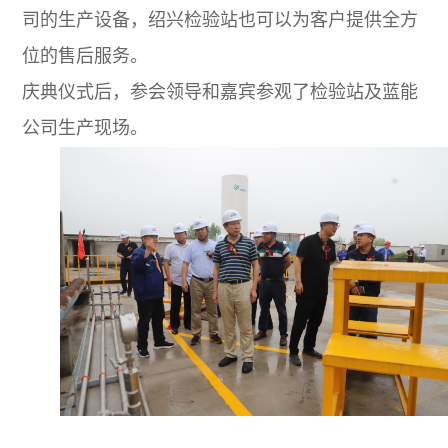
司的生产设备，绍兴检验站也可以为客户提供全方
位的售后服务。
庆典仪式后，参会领导和嘉宾参观了检验站及蓝能
公司生产现场。