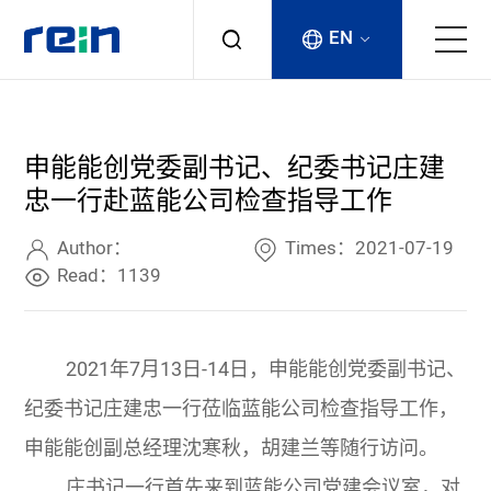
EN
About
申能能创党委副书记、纪委书记庄建
Products
忠一行赴蓝能公司检查指导工作
Services
Author：
Times：2021-07-19
Read：1139
Cases
2021年
7
月
13
日
-14
日，申能能创党委副书记、
News & Events
纪委书记庄建忠一行莅临蓝能公司检查指导工作，
Contact
申能能创副总经理沈寒秋，胡建兰等随行访问。
庄书记一行首先来到蓝能公司党建会议室，对