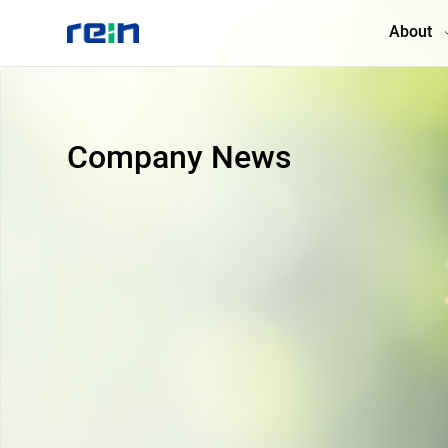
About
About
Company News
Products
Services
Cases
News & Events