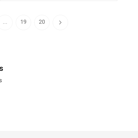
...
19
20
s
s