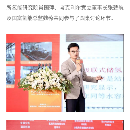
所氢能研究院肖国萍、考克利尔竞立董事长张碧航
及国富氢能总监魏薇共同参与了圆桌讨论环节。